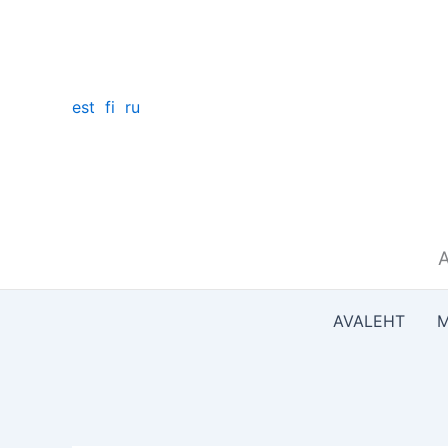
Skip
to
content
est
fi
ru
A
AVALEHT
M